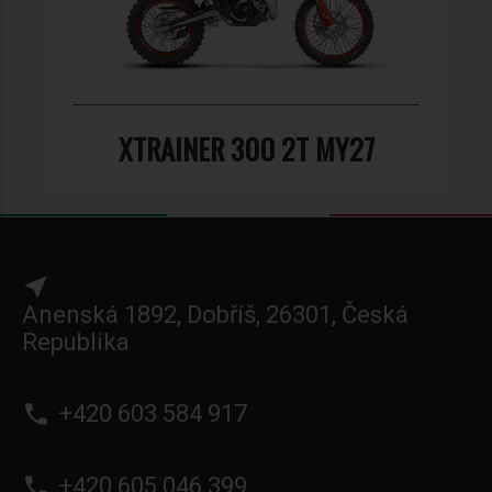
XTRAINER 300 2T MY27
near_me
Anenská 1892, Dobříš, 26301, Česká
Republika
phone
+420 603 584 917
phone
+420 605 046 399