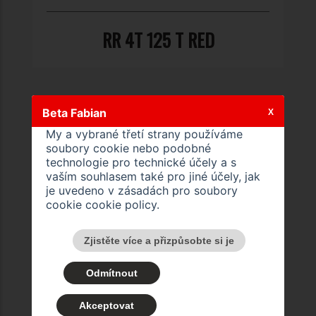
RR 4T 125 T RED
Beta Fabian
X
My a vybrané třetí strany používáme
soubory cookie nebo podobné
technologie pro technické účely a s
vaším souhlasem také pro jiné účely, jak
je uvedeno v zásadách pro soubory
cookie
cookie policy
.
Zjistěte více a přizpůsobte si je
RR 4T 125 T BLACK
Odmítnout
Akceptovat