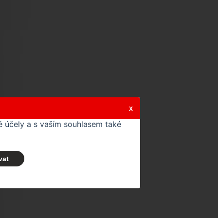
X
 účely a s vaším souhlasem také
vat