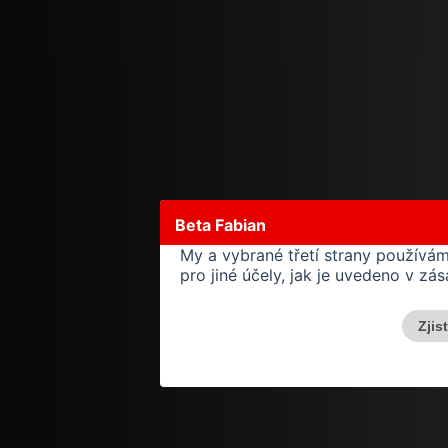
Beta Fabian
My a vybrané třetí strany používá
pro jiné účely, jak je uvedeno v z
Zjis