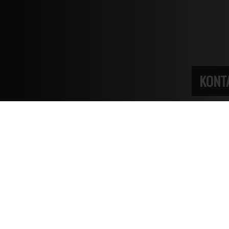
KONT
Enduro RR 4T 125 T RED
RR 125 T je hbitý, efektivní a pečlivě
detailní motocykl, navržený pro ty, kteří
chtějí zažít město a své první zážitky na
dvou kolech s vášní, jednoduchostí a
kvalitou Made in Italy.