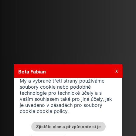
Beta Fabian
X
My a vybrané třetí strany používáme
soubory cookie nebo podobné
technologie pro technické účely a s
vaším souhlasem také pro jiné účely, jak
je uvedeno v zásadách pro soubory
cookie
cookie policy
.
Zjistěte více a přizpůsobte si je