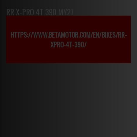
RR X-PRO 4T 390 MY27
HTTPS://WWW.BETAMOTOR.COM/EN/BIKES/RR-
XPRO-4T-390/