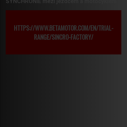
SYNCHRONIE mezi jezdcem a motocyklem
HTTPS://WWW.BETAMOTOR.COM/EN/TRIAL-
RANGE/SINCRO-FACTORY/