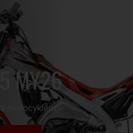
25 MY26
a motocyklem