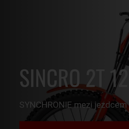
SINCRO 2T 1
SYNCHRONIE mezi jezdcem 