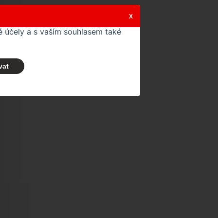
X
 účely a s vaším souhlasem také
vat