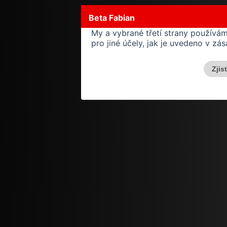
Beta Fabian
My a vybrané třetí strany používá
pro jiné účely, jak je uvedeno v z
Zjis