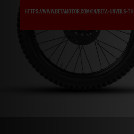
HTTPS://WWW.BETAMOTOR.COM/EN/BETA-UNVEILS-TH