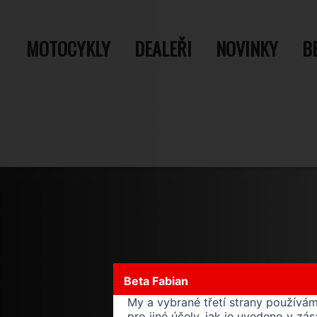
MOTOCYKLY
DEALEŘI
NOVINKY
B
Beta Fabian
My a vybrané třetí strany používá
pro jiné účely, jak je uvedeno v z