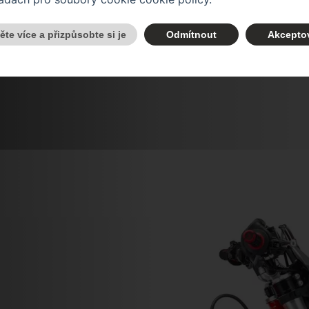
těte více a přizpůsobte si je
Odmítnout
Akcepto