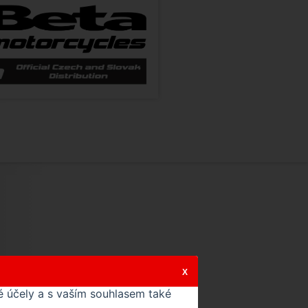
X
 účely a s vaším souhlasem také