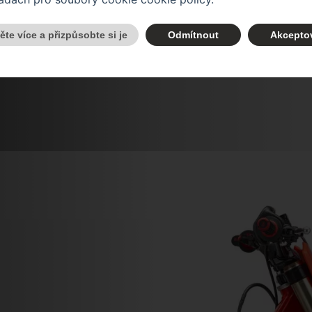
těte více a přizpůsobte si je
Odmítnout
Akcepto