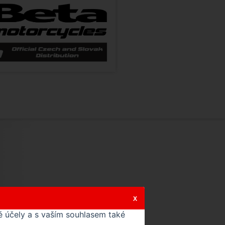
X
 účely a s vaším souhlasem také