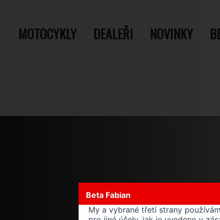
MOTOCYKLY
DEALEŘI
NOVINKY
B
Beta Fabian
My a vybrané třetí strany používá
pro jiné účely, jak je uvedeno v z